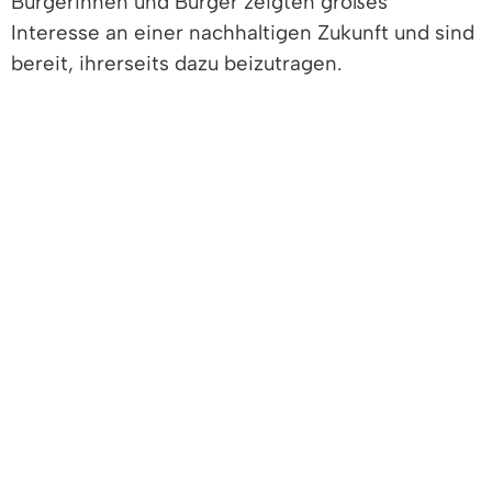
Bürgerinnen und Bürger zeigten großes
Interesse an einer nachhaltigen Zukunft und sind
bereit, ihrerseits dazu beizutragen.
Die Umfrageergebnisse zeigten auf, dass viele
Einwohnerinnen und Einwohner bereits auf
umweltfreundliche Verkehrsmittel setzen.
Dennoch wird aus den Ergebnissen deutlich, dass
es trotz bestehender Mobilitätsangebote
Herausforderungen gibt, den öffentlichen
Nahverkehr attraktiver zu gestalten. Zugleich
besteht großes Potenzial zur Stärkung des Rad-
und Fußverkehrs sowie des E-Carsharings.
Bei der Wärmeplanung scheint Denzlingen auf
einem guten Kurs. Rund 30% der