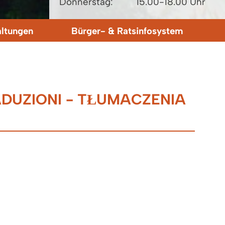
Donnerstag:
15.00-18.00 Uhr
altungen
Bürger- & Ratsinfosystem
ADUZIONI - TŁUMACZENIA