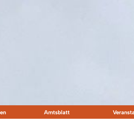
en
Amtsblatt
Veranst