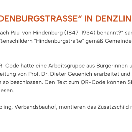
DENBURGSTRASSE“ IN DENZLIN
 nach Paul von Hindenburg (1847-1934) benannt?“ sa
aßenschildern "Hindenburgstraße" gemäß Gemeinde
R-Code hatte eine Arbeitsgruppe aus Bürgerinnen 
itung von Prof. Dr. Dieter Geuenich erarbeitet und
 so beschlossen. Den Text zum QR-Code können Sie 
lesen.
 Nübling, Verbandsbauhof, montieren das Zusatzschil