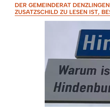
DER GEMEINDERAT DENZLINGEN 
ZUSATZSCHILD ZU LESEN IST, B