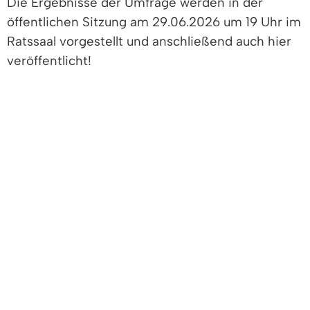
Die Ergebnisse der Umfrage werden in der
öffentlichen Sitzung am 29.06.2026 um 19 Uhr im
Ratssaal vorgestellt und anschließend auch hier
veröffentlicht!
PRESSEMITTEILUNG UND
KOMMENTAR ZUR POLITSCHEN
PODIUMSDISKUSSIONEN AN DEN
WEITERFÜHRENDEN SCHULEN
2025.11.20-PM-PTJ-1.pdf
(PDF Datei - 62 KB)
2025.12.18-JGR-Kommentar.pdf
(PDF Datei - 226 KB)