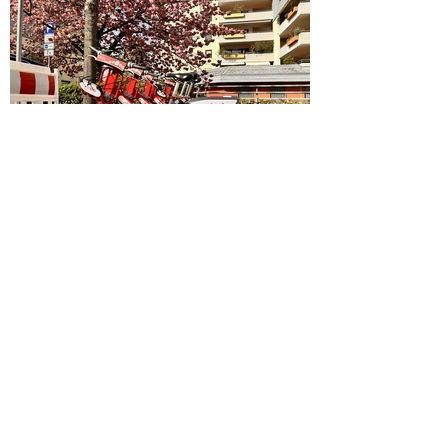
Frelo Station Kauftreff Denzlingen - Station Nr.
36543
Die Leihfahrrad-Station befindet sich in der
Alemannenstraße 19, neben der E-Ladesäule.