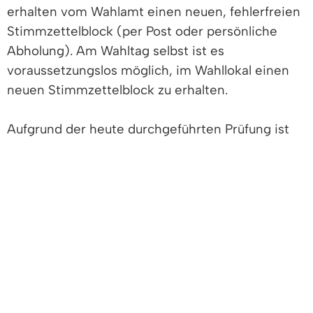
erhalten vom Wahlamt einen neuen, fehlerfreien
Stimmzettelblock (per Post oder persönliche
Abholung). Am Wahltag selbst ist es
voraussetzungslos möglich, im Wahllokal einen
neuen Stimmzettelblock zu erhalten.
Aufgrund der heute durchgeführten Prüfung ist
sichergestellt, dass alle Stimmzettel, die ab dem
29. Mai ausgegeben wurden, fehlerfrei sind.
Das Wahlamt ist erreichbar unter Tel. 07666/611-
1330 bzw. durch einen Besuch im Rathaus
Denzlingen, Hauptstr. 110, Bürgerbüro im EG
(Öffnungszeiten: Montag bis Freitag 8-12 Uhr
und Donnerstag 15-18 Uhr sowie am
Wahlsonntag, 9. Juni: 8-15 Uhr) oder unter
.