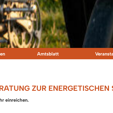
en
Amtsblatt
Veranst
RATUNG ZUR ENERGETISCHEN 
r einreichen.