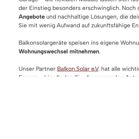
der Einstieg besonders erschwinglich. Noch 
Angebote
und nachhaltige Lösungen, die dei
Sie mit wenig Aufwand auf zukunftsfähige E
Balkonsolargeräte speisen ins eigene Wohnu
Wohnungswechsel mitnehmen
.
Unser Partner
Balkon.Solar e.V
. hat alle wic
Fragen – hier finden Sie die passenden Antw
UPCYCLING WORKSHOPS
Wer gern
ganz be
gebrauc