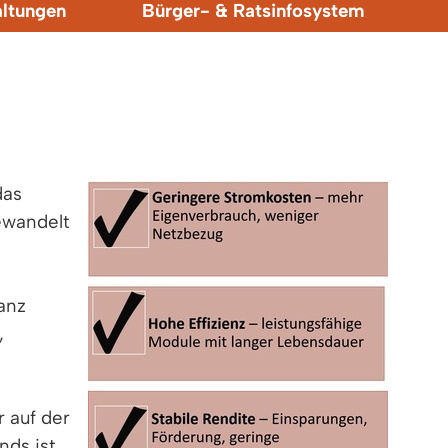
altungen
Bürger- & Ratsinfosystem
das
ewandelt
anz
,
 auf der
nds ist