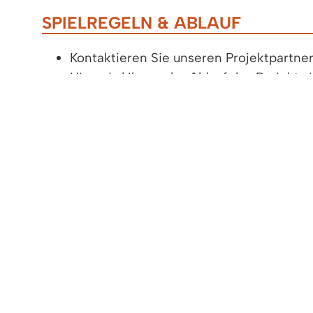
SPIELREGELN & ABLAUF
Kontaktieren Sie unseren Projektpartner
Hier wird Ihnen der Ablauf des Projekts in
Sie können den Monat der Teilnahme frei 
Erhalten und nutzen Sie das Mobilitätsp
Als Nachweis, dass das eigene Auto steh
eingereicht.
IHR MOBILITÄTSPAKET
Car-Sharing: 1 x 30€ Fahrtguthaben pro 
Car-Sharing: 1 x 30€ Fahrtguthaben pro
Car-Sharing: Übernahme der Anmeldege