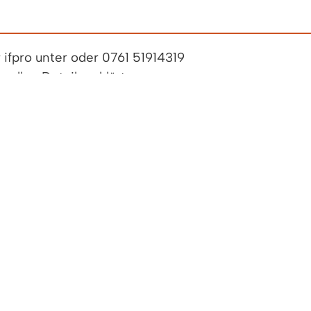
 ifpro unter
oder 0761 51914319
 allen Details erklärt.
wählen. Einziges Kriterium: er sollte noch dieses Ja
aket für einen Monat.
en geblieben ist, wird vor und nach dem Start jewei
Haushalt: Grüne Flotte
 Haushalt: naturenergie sharing
bühr via Förderng der Gemeinde Denzlingen