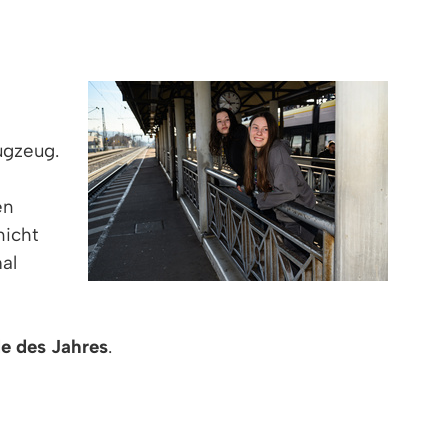
ugzeug.
en
nicht
al
de des Jahres
.