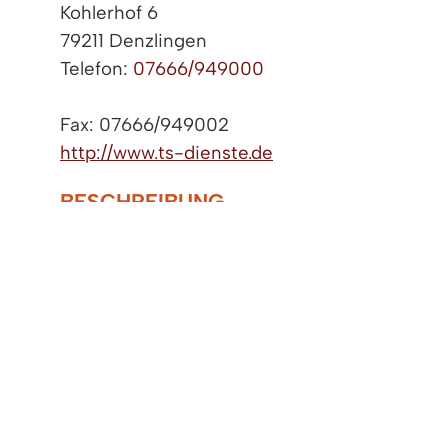
Kohlerhof 6
79211 Denzlingen
Telefon:
07666/949000
Fax: 07666/949002
http://www.ts-dienste.de
BESCHREIBUNG
Haupstr. Denzlingen bei Kohlerhof parken, 
ÖFFNUNGSZEITEN
Mo-Fr. durchgehend von 9 bis 16 Uhr und na