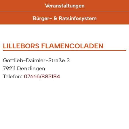
Veranstaltungen
Bürger- & Ratsinfosystem
LILLEBORS FLAMENCOLADEN
Gottlieb-Daimler-Straße 3
79211 Denzlingen
Telefon:
07666/883184
Fax: 07666/883184
ZUGANGSERÖFFNUNG FÜR ELEKTRONISCHE
KOMMUNIKATION
|
IMPRESSUM
|
DATENSCHUTZ