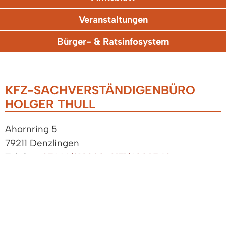
Veranstaltungen
Bürger- & Ratsinfosystem
KFZ-SACHVERSTÄNDIGENBÜRO
HOLGER THULL
Ahornring 5
79211 Denzlingen
Telefon:
07666/913098, 0171/6802540
Fax: 07666/913098
ZUGANGSERÖFFNUNG FÜR ELEKTRONISCHE