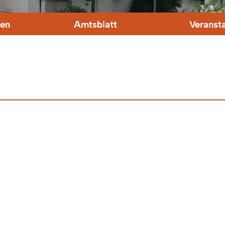
en
Amtsblatt
Veranst