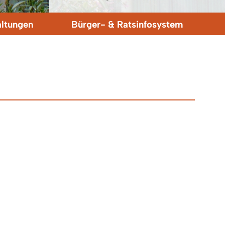
altungen
Bürger- & Ratsinfosystem