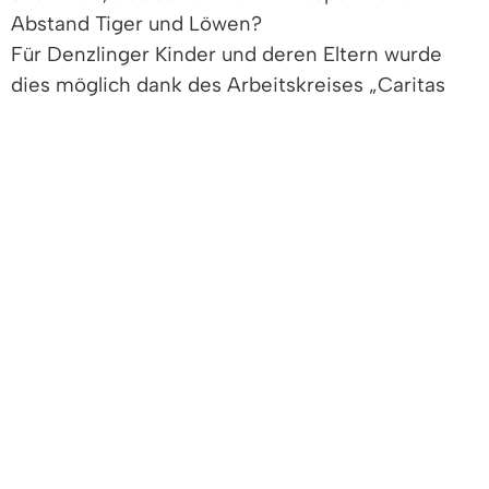
Abstand Tiger und Löwen?
Für Denzlinger Kinder und deren Eltern wurde
dies möglich dank des Arbeitskreises „Caritas
und Soziales" der Pfarrgemeinde St. Jakobus und
der Unterstützung der Kolpingsfamilie und der
Bürgerstiftung.
Am 17. September startete ein mit 55 Personen
vollbesetzter Bus nach Löffingen zum
Schwarzwaldpark „Tatzmania" in Löffingen. Die
Kinder erlebten mit den Tieren, den
Fahrgeschäften und auf dem Spielplatz
„Dschungelland" einen sorglosen,
abwechslungsreichen Tag. Für einige war es der
erste Familienausflug seit Jahren.
Gerne überreichte Irmgard Meiners-Schuth im
Namen der Bürgerstiftung Denzlingen, einen