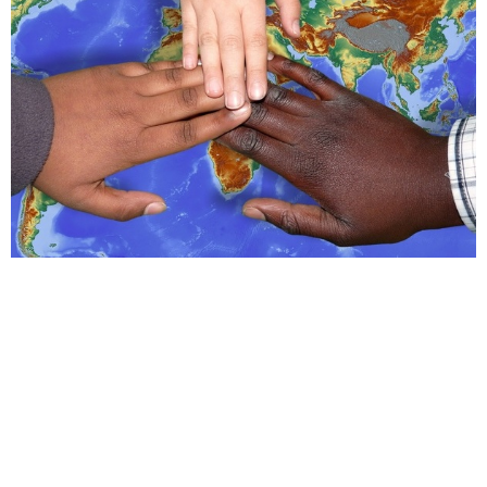
MIGRATIONSLAGE SPITZT SICH AUF
ALLEN EBENEN ZU
12.08.2022
Migrationslage spitzt sich auf allen Ebenen zu
Hier gehts zur Pressemitteilung des
Gemeindetag Baden-Württemberg