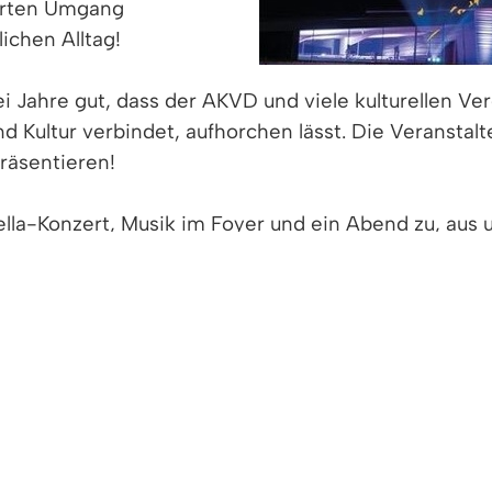
ierten Umgang
ichen Alltag!
 zwei Jahre gut, dass der AKVD und viele kulturellen
nd Kultur verbindet, aufhorchen lässt. Die Veranstal
räsentieren!
ella-Konzert, Musik im Foyer und ein Abend zu, aus
urwoche an den Nachwuchs gedacht wird: Das Kinder
 zeigen, es ermuntert auch den einen oder die ander
Lebens zu öffnen.
 und „The Music Man“ können wir auf ein neues Musi
 und Menschen aus der Umgebung bewegen, ihre sän