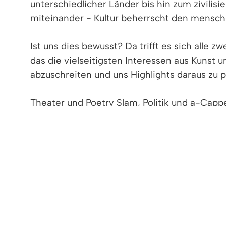
unterschiedlicher Länder bis hin zum zivilis
miteinander - Kultur beherrscht den menschl
Ist uns dies bewusst? Da trifft es sich alle
das die vielseitigsten Interessen aus Kunst u
abzuschreiten und uns Highlights daraus zu p
Theater und Poetry Slam, Politik und a-Capp
kulturelle Facetten in einer Woche erfassen?
Schön ist auch, dass in der Denzlinger Kult
jungen Künstlern Gelegenheit, ihr Können zu
Kultur als erfüllenden Teil des persönlichen 
Nach den großen Musicalerfolgen „Anatevka“
Frank Loesser wird wieder viele Denzlinger