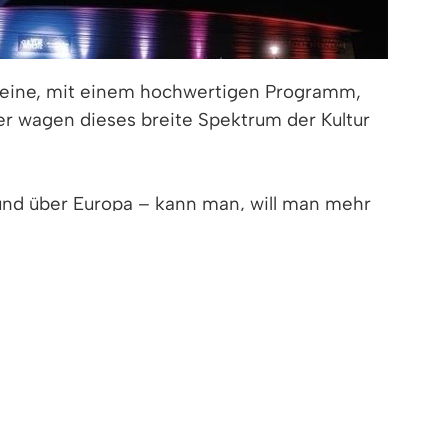
 Vereine, mit einem hochwertigen Programm,
ter wagen dieses breite Spektrum der Kultur
 und über Europa – kann man, will man mehr
- und Jugendkonzert gibt nicht nur den
e, ihnen nachzueifern oder sich der Idee der
cal gespannt sein. „Guys and Dolls“ von
gerischen und schauspielerischen Talente