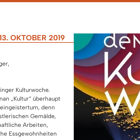
3. OKTOBER 2019
ger,
linger Kulturwoche.
man „Kultur“ überhaupt
Kleingeistertum, denn
nstlerischen Gemälde,
aftliche Arbeiten,
iche Essgewohnheiten