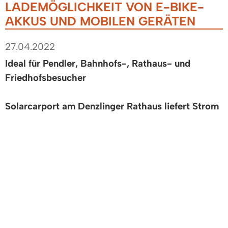
ADEMÖGLICHKEIT VON E-BIKE-A
KKUS UND MOBILEN GERÄTEN
27.04.2022
Ideal für Pendler, Bahnhofs-, Rathaus- und
Friedhofsbesucher
Solarcarport am Denzlinger Rathaus liefert Strom
Ab sofort können E-Bike-Akkus und mobile
Geräte in Schließfächern auf dem Parkplatz beim
Rathaus-Hintereingang sicher aufbewahrt und
dabei gleichzeitig geladen werden. Jedes der
neun Fächer ist 40x40x40 cm groß und mit zwei
Steckdosen und zwei USB-Anschlüssen
ausgestattet. Das Schließfach kann über das