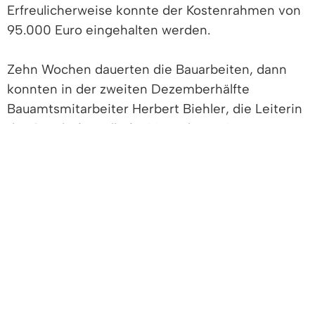
Erfreulicherweise konnte der Kostenrahmen von
95.000 Euro eingehalten werden.
Zehn Wochen dauerten die Bauarbeiten, dann
konnten in der zweiten Dezemberhälfte
Bauamtsmitarbeiter Herbert Biehler, die Leiterin
der Geschäftsstelle für Menschen mit
Behinderung für den Landkreis Emmendingen
Esther Weber, Bürgermeister Markus Hollemann,
die Kommunale Inklusionsvermittlerin Marianne
Hermann, der Beauftragte für Menschen mit
Behinderung des Landkreis Emmendingen Bruno
Stratz und Bauamtsleiter Carsten Müller den
neuen Rathauseingang testen. Die baulichen
Elemente des bestehenden Rathauses wurden
wunderbar in der neuen Einrichtung