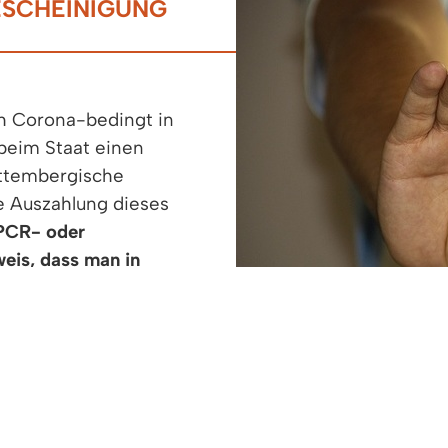
ESCHEINIGUNG
ch Corona-bedingt in
beim Staat einen
rttembergische
e Auszahlung dieses
 PCR- oder
weis, dass man in
Quarantäne-Bescheinigung
erständlich bleibt die
n der Arbeitnehmer das
 eine Quarantäne-
FÜR SOZIALES, GESUNDHEIT UND INTEGRATION BAD