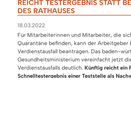
REICHT TESTERGEBNIS STATT B
DES RATHAUSES
18.03.2022
Für Mitarbeiterinnen und Mitarbeiter, die si
Quarantäne befinden, kann der Arbeitgeber 
Verdienstausfall beantragen. Das baden-wü
Gesundheitsministerium vereinfacht jetzt di
Verdienstausfalls deutlich.
Künftig reicht ein
Schnelltestergebnis einer Teststelle als Nach
Quarantäne war.
Nicht mehr nötig ist eine 
des Rathauses der Wohnortgemeinde. Selbstv
Vorlage des Testergebnisses freiwillig. Wen
nicht möchte, kann weiterhin beim Rathaus
Bescheinigung beantragt werden....
Pressemitteilung des MINISTERIUM 