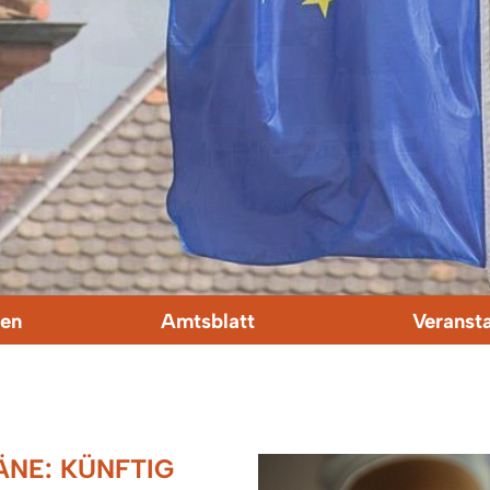
en
Amtsblatt
Veranst
NE: KÜNFTIG