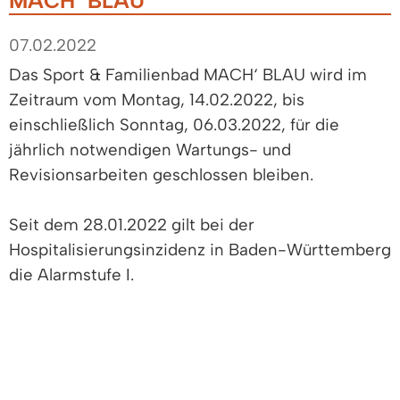
MACH‘ BLAU
07.02.2022
Das Sport & Familienbad MACH‘ BLAU wird im
Zeitraum vom Montag, 14.02.2022, bis
einschließlich Sonntag, 06.03.2022, für die
jährlich notwendigen Wartungs- und
Revisionsarbeiten geschlossen bleiben.
Seit dem 28.01.2022 gilt bei der
Hospitalisierungsinzidenz in Baden-Württemberg
die Alarmstufe I.
Die aktuelle Corona Verordnung setzt
entsprechend voraus, dass ein 2G*-Nachweis
(nur geimpft/genesen) für den Zugang zum
Hallenbad und in die Sauna notwendig ist. Die
Nachweise müssen einen QR-Code enthalten