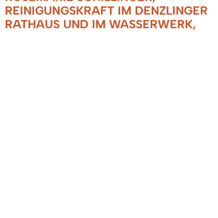
REINIGUNGSKRAFT IM DENZLINGER
RATHAUS UND IM WASSERWERK,
GEHT IN DEN WOHLVERDIENTEN
RUHESTAND
10.09.2019
Feierlich wurde Rosemarie Schillinger von
Bürgermeister und Verbandsvorsitzenden
Markus Hollemann in den wohlverdienten
Ruhestand verabschiedet. Sie war über 23 Jahre
bis Ende 2018 als Reinigungskraft im Rathaus und
beim Wasserversorgungsverband Mauracherberg
tätig. Hollemann bedankte sich für die
langjährige und pflichtbewusst geleistete Arbeit:
„Nun steht Ihnen ein neuer Lebensabschnitt
bevor, für den ich Ihnen alles Gute und viel