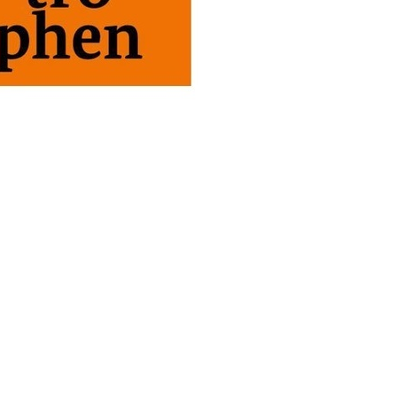
r für Notfallvorsorge und richtiges Handeln
hauses Denzlingen erhältlich oder unter
en Link "mehr Informationen".