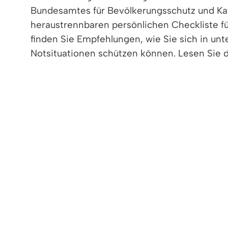
Bundesamtes für Bevölkerungsschutz und Kat
heraustrennbaren persönlichen Checkliste fü
finden Sie Empfehlungen, wie Sie sich in unt
Notsituationen schützen können. Lesen Sie d
Handlungsempfehlungen und treffen Sie die
Vorbereitungen, um Ihren persönlichen Notfal
Der vom Bundesamt für Bevölkerungsschutz un
in Notsituationen“ bietet hierzu viele Infor
Der Ratgeber ist für interessierte Bürgerinn
folgendem Link abrufbar:
Informationsbroschüre Vorsorge und Hilfe im
Weitere Informationen hierzu finden Sie au
Markus Hollemann