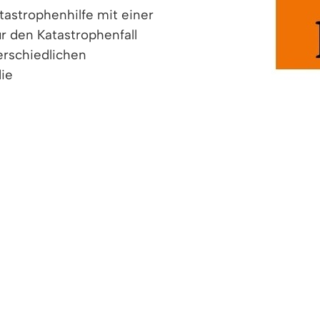
astrophenhilfe mit einer
r den Katastrophenfall
erschiedlichen
ie
 notwendigen
lplan zu entwickeln.
d Katastrophenhilfe (BBK) veröffentlichte „Ratgebe
mationen und richtige Verhaltenshinweise.
en und Bürger kostenlos an der Infozentrale des Rat
 Katastrophenfall
ch auf der Homepage des BBK unter dem nachfolgend