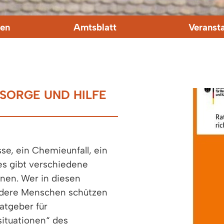
en
Amtsblatt
Veranst
SORGE UND HILFE
e, ein Chemieunfall, ein
es gibt verschiedene
nnen. Wer in diesen
andere Menschen schützen
atgeber für
situationen“ des