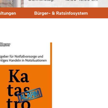
altungen
Bürger- & Ratsinfosystem