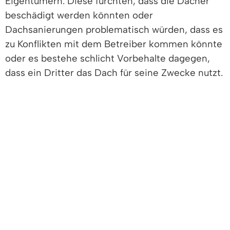
Eigentümern. Diese fürchten, dass die Dächer
beschädigt werden könnten oder
Dachsanierungen problematisch würden, dass es
zu Konflikten mit dem Betreiber kommen könnte
oder es bestehe schlicht Vorbehalte dagegen,
dass ein Dritter das Dach für seine Zwecke nutzt.
Die Dachflächen vieler Bestandsgebäude bleiben
daher oft ungenutzt. Das will die Gemeinde
Denzlingen nun ändern. Der Gemeinderat hat
einstimmig den Start eines Pilot-Projekts für
Mehrfamilienhäuser beschlossen. Der Plan: Die
Kommune pachtet Dachflächen von den
Wohnungseigentümern. Solarstromanlagen
werden installiert – aber die Gemeinde betreibt
diese nicht selbst, sondern Dienstleister wie