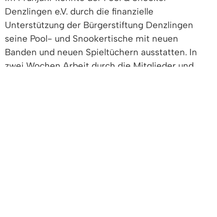
Denzlingen e.V. durch die finanzielle
Unterstützung der Bürgerstiftung Denzlingen
seine Pool- und Snookertische mit neuen
Banden und neuen Spieltüchern ausstatten. In
zwei Wochen Arbeit durch die Mitglieder und
einem renommierten Tischebezieher wurden die
alten Banden von den sieben Pool- und den vier
Snookertischen entfernt und durch neue,
dynamische Banden ersetzt. Anschließend
wurden neue Spieltücher aufgezogen. Durch
diese Maßnahmen hat sich die Qualität der
Tische deutlich verbessert. Mitglieder und Gäste
des Pool & Snooker Denzlingen können nun
wieder auf hohem Niveau trainieren und spielen.
Bild 1: Scheckübergabe Bürgerstiftung: Alexander