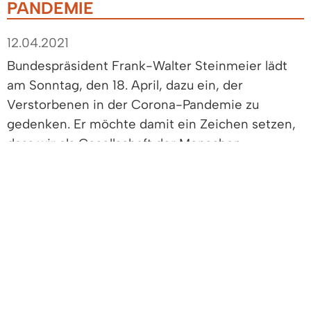
PANDEMIE
12.04.2021
Bundespräsident Frank-Walter Steinmeier lädt
am Sonntag, den 18. April, dazu ein, der
Verstorbenen in der Corona-Pandemie zu
gedenken. Er möchte damit ein Zeichen setzen,
dass wir als Gesellschaft der Menschen
gedenken, die in dieser Zeit gestorben sind. Das
Gedenken ist auch den Hinterbliebenen
gewidmet, die ihre Angehörigen beim Sterben
nicht begleiten durften und denen wichtige und
trostspendende Rituale der Trauer nicht möglich
waren. Und es ist denen gewidmet, die aufgrund
der derzeitigen Lage und Maßnahmen um ihre
Existenz bangen.