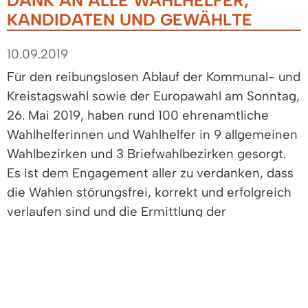
DANK AN ALLE WAHLHELFER,
KANDIDATEN UND GEWÄHLTE
10.09.2019
Für den reibungslosen Ablauf der Kommunal- und
Kreistagswahl sowie der Europawahl am Sonntag,
26. Mai 2019, haben rund 100 ehrenamtliche
Wahlhelferinnen und Wahlhelfer in 9 allgemeinen
Wahlbezirken und 3 Briefwahlbezirken gesorgt.
Es ist dem Engagement aller zu verdanken, dass
die Wahlen störungsfrei, korrekt und erfolgreich
verlaufen sind und die Ermittlung der
Wahlergebnisse zügig erfolgte. Die Auszählung
der einzelnen Stimmzettel für die drei Wahlen
am Wahlabend bzw. am darauf folgenden Tag war
eine besondere Herausforderung, die aufgrund
der zuverlässigen und schnellen Arbeit der