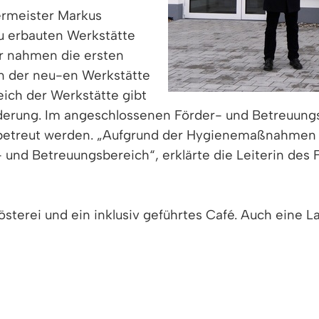
ermeister Markus
eu erbauten Werkstätte
r nahmen die ersten
n der neu-en Werkstätte
eich der Werkstätte gibt
derung. Im angeschlossenen Förder- und Betreuung
treut werden. „Aufgrund der Hygienemaßnahmen bele
r- und Betreuungsbereich“, erklärte die Leiterin de
sterei und ein inklusiv geführtes Café. Auch eine L
t außerdem Wohnraum für junge Erwachsene, die ein F
adt absolvieren. Über der Werkstätte wohnen rund 
n unsere Werkstätte eröffnen zu können. Eine gute I