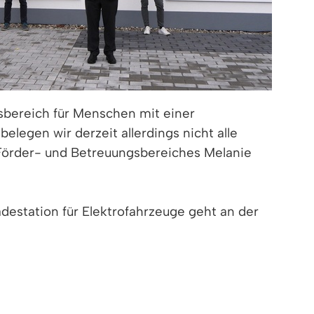
sbereich für Menschen mit einer
gen wir derzeit allerdings nicht alle
s Förder- und Betreuungsbereiches Melanie
adestation für Elektrofahrzeuge geht an der
reiwilliges Soziales Jahr oder eine
30 junge Menschen, die in verschiedenen
nfrastruktur, ein beliebter Gewerbestandort,