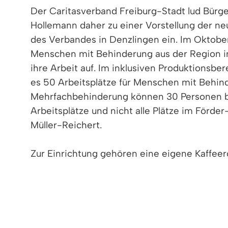
Der Caritasverband Freiburg-Stadt lud Bürg
Hollemann daher zu einer Vorstellung der n
des Verbandes in Denzlingen ein. Im Oktobe
Menschen mit Behinderung aus der Region i
ihre Arbeit auf. Im inklusiven Produktionsber
es 50 Arbeitsplätze für Menschen mit Behin
Mehrfachbehinderung können 30 Personen be
Arbeitsplätze und nicht alle Plätze im Förde
Müller-Reichert.
Zur Einrichtung gehören eine eigene Kaffeerö
Werkstätte in Betrieb. Die Werkstätte biete
Ausbildung beim Caritasverband Freiburg-St
Einrichtungen des Verbandes arbeiten.
„Wir freuen uns, an einem Ort wie Denzlinge