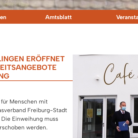
en
Amtsblatt
Veranst
LINGEN ERÖFFNET
BEITSANGEBOTE
UNG
 für Menschen mit
asverband Freiburg-Stadt
n. Die Einweihung muss
erschoben werden.