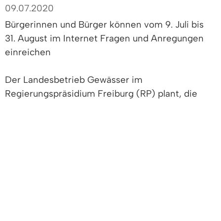
09.07.2020
Bürgerinnen und Bürger können vom 9. Juli bis
31. August im Internet Fragen und Anregungen
einreichen
Der Landesbetrieb Gewässer im
Regierungspräsidium Freiburg (RP) plant, die
bestehenden Hochwasserschutzdämme der Elz
zwischen Emmendingen-Wasser und dem
Kollmarsreuter Wehr (Landkreis Emmendingen)
ins Hinterland zu verlegen und die Elz in diesem
Abschnitt zu renaturieren. Damit soll dem Fluss
mehr Raum zur naturnahen Eigenentwicklung
gegeben und gleichzeitig der Hochwasserschutz
verbessert werden. Wie das RP mitteilt, sollen
dabei auch Aspekte des Naturschutzes und der