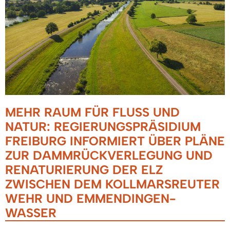
MEHR RAUM FÜR FLUSS UND
NATUR: REGIERUNGSPRÄSIDIUM
FREIBURG INFORMIERT ÜBER PLÄNE
ZUR DAMMRÜCKVERLEGUNG UND
RENATURIERUNG DER ELZ
ZWISCHEN DEM KOLLMARSREUTER
WEHR UND EMMENDINGEN-
WASSER