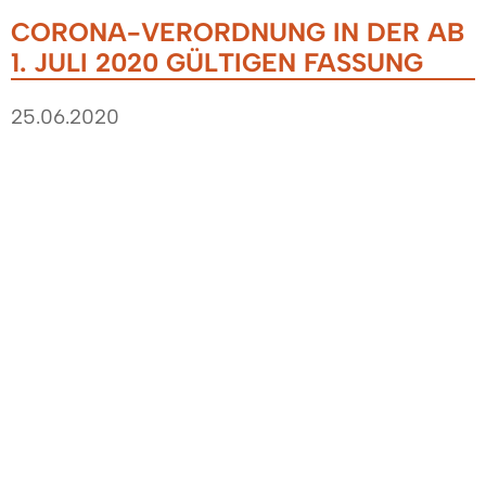
CORONA-VERORDNUNG IN DER AB
1. JULI 2020 GÜLTIGEN FASSUNG
25.06.2020
Die Landesregierung hat am 23. Juni 2020 eine
neue Rechtsverordnung über
infektionsschützende Maßnahmen gegen die
Ausbreitung des Coronavirus beschlossen. Sie
tritt am Mittwoch, den 1. Juli 2020, in Kraft.
Was ändert sich zum 1. Juli?
Die Corona-Verordnung wurde in den
vergangenen Monaten aufgrund der veränderten
Lage zumeist für Lockerungen von Maßnahmen
mehrfach geändert. Jetzt wurde die komplette