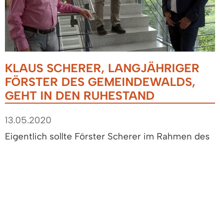
KLAUS SCHERER, LANGJÄHRIGER
FÖRSTER DES GEMEINDEWALDS,
GEHT IN DEN RUHESTAND
13.05.2020
Eigentlich sollte Förster Scherer im Rahmen des
Denzlinger Waldpflanztags am 21. März 2020
verabschiedet werden. Dieses beliebte
Freiluftevent musste aufgrund der Corona-
Pandemie verschoben werden. Aus diesem
Grund wurde Klaus Scherer in einer kleinen
Feierstunde im Rathaus verabschiedet. Der