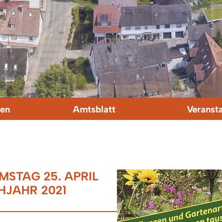
en
Amtsblatt
Veranst
STAG 25. APRIL
HJAHR 2021