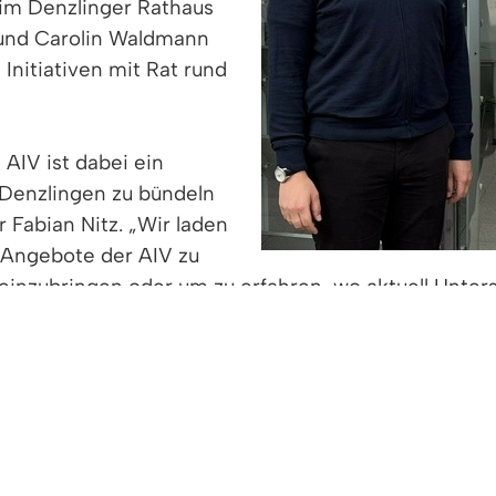
 im Denzlinger Rathaus
 und Carolin Waldmann
Initiativen mit Rat rund
AIV ist dabei ein
Denzlingen zu bündeln
 Fabian Nitz. „Wir laden
e Angebote der AIV zu
 einzubringen oder um zu erfahren, wo aktuell Unter
d zentrale Drehscheibe: Sie berät Menschen, die si
nd unterstützt bestehende Vereine bei organisator
et mit frischer Energie und freut sich auf neue Bege