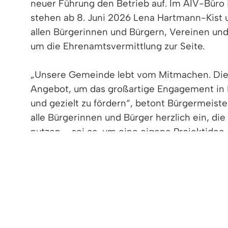
neuer Führung den Betrieb auf. Im AIV-Büro
stehen ab 8. Juni 2026 Lena Hartmann-Kist
allen Bürgerinnen und Bürgern, Vereinen und 
um die Ehrenamtsvermittlung zur Seite.
„Unsere Gemeinde lebt vom Mitmachen. Die 
Angebot, um das großartige Engagement in 
und gezielt zu fördern“, betont Bürgermeister
alle Bürgerinnen und Bürger herzlich ein, di
nutzen – sei es, um eine eigene Projektidee
Die AIV versteht sich als Brückenbauerin un
vermittelt passende Einsatzmöglichkeiten u
freiwilligen Helfern. Das Team der AIV start
Öffnungszeiten der AIV Denzlingen: