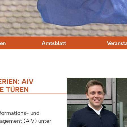
en
Amtsblatt
Veranst
RIEN: AIV
IE TÜREN
nformations- und
ngagement (AIV) unter