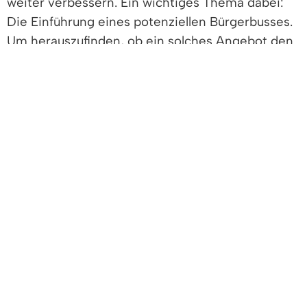
weiter verbessern. Ein wichtiges Thema dabei:
Die Einführung eines potenziellen Bürgerbusses.
Um herauszufinden, ob ein solches Angebot den
Bedürfnissen der Bürgerinnen und Bürger
entspricht, findet am Freitag, 22. Mai, eine Vor-
Ort-Umfrage statt.
Ein Bürgerbus lebt vom ehrenamtlichen
Engagement und dem Bedarf der Gemeinschaft.
Wir möchten von Ihnen wissen: Würden Sie
einen solchen Bus nutzen? Und könnten Sie sich
vorstellen, das Projekt ehrenamtlich zu
unterstützen?
Treffen Sie uns am Freitag, 22. Mai 2026 auf dem
Wochenmarkt Denzlingen: