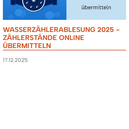
WASSERZÄHLERABLESUNG 2025 -
ZÄHLERSTÄNDE ONLINE
ÜBERMITTELN
17.12.2025
Sie haben von uns eine Aufforderung zur
Selbstablesung Ihrer Zählerstände erhalten.
Wir bitten Sie freundlich, bis zum 29. Dezember
2025 die von Ihnen gelesenen Zählerstände
online an uns übermitteln.
>> Hier gelangen Sie zur Online-
Zählerstandserfassung