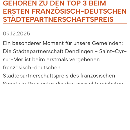
GEHÖREN ZU DEN TOP 3 BEIM
ERSTEN FRANZÖSISCH-DEUTSCHEN
STÄDTEPARTNERSCHAFTSPREIS
09.12.2025
Ein besonderer Moment für unsere Gemeinden:
Die Städtepartnerschaft Denzlingen - Saint-Cyr-
sur-Mer ist beim erstmals vergebenen
französisch-deutschen
Städtepartnerschaftspreis des französischen
Senats in Paris unter die drei aussichtsreichsten
Verbindungen gewählt worden.
Die Verleihung würdigte beispielhafte
kommunale Partnerschaften in fünf Kategorien:
Großstädte, mittelgroße Städte und Kleinstädte.