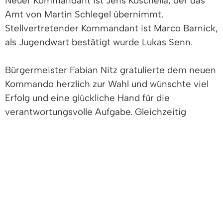
Neuer Kommandant ist Jens Koschella, der das
Amt von Martin Schlegel übernimmt.
Stellvertretender Kommandant ist Marco Barnick,
als Jugendwart bestätigt wurde Lukas Senn.
Bürgermeister Fabian Nitz gratulierte dem neuen
Kommando herzlich zur Wahl und wünschte viel
Erfolg und eine glückliche Hand für die
verantwortungsvolle Aufgabe. Gleichzeitig
dankte er dem bisherigen Kommandanten Martin
Schlegel sowie dessen Stellvertreter Dr.
Christian Schlenk für ihre langjährige und
engagierte Führungsarbeit an der Spitze der
Wehr. Als Zeichen des Dankes und der
Anerkennung überreichte der Bürgermeister
kleine Präsente.