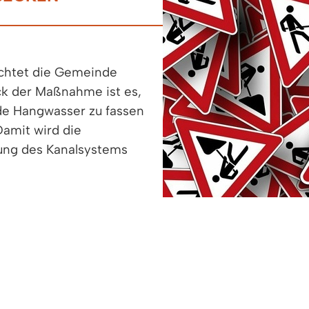
chtet die Gemeinde
k der Maßnahme ist es,
de Hangwasser zu fassen
Damit wird die
ung des Kanalsystems
 September eingerichtet,
e November 2025.
ngen kommen. Wegen der
erleitung muss in einem
ierte Wirtschaftsweg gesperrt werden. Die oberhal
werden.