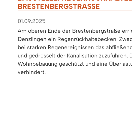
BRESTENBERGSTRASSE
01.09.2025
Am oberen Ende der Brestenbergstraße erri
Denzlingen ein Regenrückhaltebecken. Zwec
bei starken Regenereignissen das abfließen
und gedrosselt der Kanalisation zuzuführen. 
Wohnbebauung geschützt und eine Überlast
verhindert.
Die Baustelle wird voraussichtlich ab dem 1.
die Bauzeit dauert voraussichtlich bis Mitt
Zeitweise wird es zu Verkehrseinschränku
erforderlichen Umverlegung einer Trinkwass
Zeitfenster von ca. zwei Wochen der asphalt
Zeit von der Bahnhofstraße her angefahren 