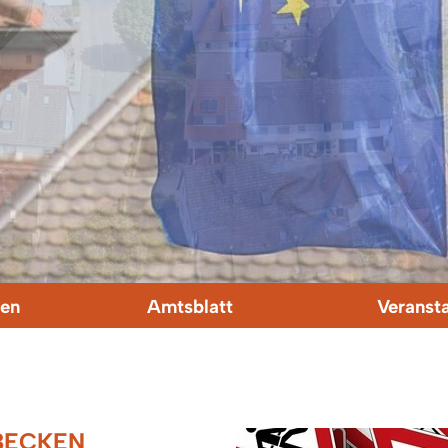
en
Amtsblatt
Veranst
BECKEN