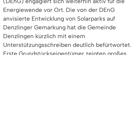
(DEnG) engagiert sich weiterhin aktiv für die
Energiewende vor Ort. Die von der DEnG
anvisierte Entwicklung von Solarparks auf
Denzlinger Gemarkung hat die Gemeinde
Denzlingen kürzlich mit einem
Unterstützungsschreiben deutlich befürtwortet.
Erste Grundstückseigentümer zeigten großes
Interesse an einer Zusammenarbeit.
Für die Projektentwicklung arbeitet die DEnG mit
der
iAccess Energy GmbH
aus Freiburg
zusammen. Vergangene Woche wurde im
Denzlinger Rathaus ein Kooperationsvertrag
zwischen beiden Partnern offiziell unterzeichnet.
Die iAccess Energy GmbH ist seit 2009
international tätig und spezialisiert auf den Bau