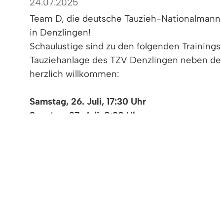
24.07.2025
Team D, die deutsche Tauzieh-Nationalmannsch
in Denzlingen!
Schaulustige sind zu den folgenden Training
Tauziehanlage des TZV Denzlingen neben d
herzlich willkommen:
Samstag, 26. Juli, 17:30 Uhr
Sonntag, 27. Juli, 8:30 Uhr
Bild: Bürgermeister Markus Hollemann mit T
Foto: Gemeinde Denzlingen.