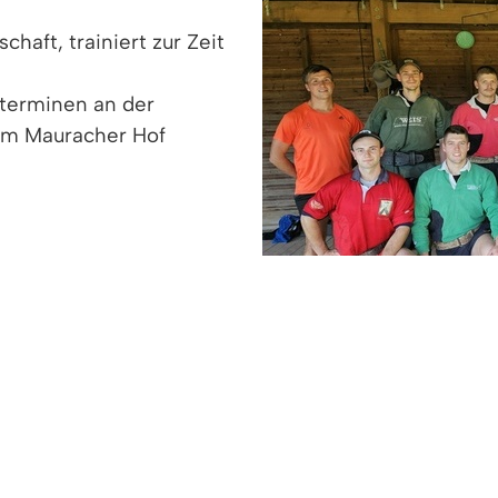
aft, trainiert zur Zeit
sterminen an der
em Mauracher Hof
eam D in Denzlingen.