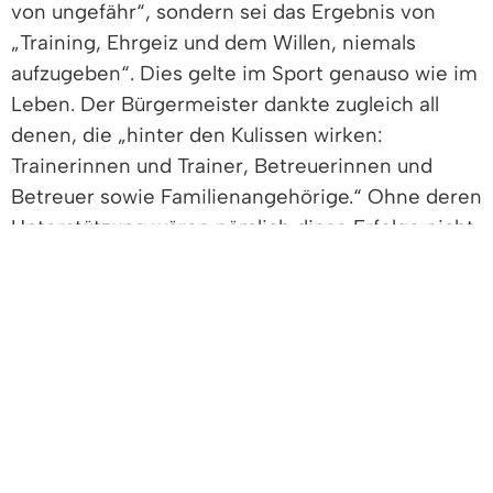
von ungefähr“, sondern sei das Ergebnis von
„Training, Ehrgeiz und dem Willen, niemals
aufzugeben“. Dies gelte im Sport genauso wie im
Leben. Der Bürgermeister dankte zugleich all
denen, die „hinter den Kulissen wirken:
Trainerinnen und Trainer, Betreuerinnen und
Betreuer sowie Familienangehörige.“ Ohne deren
Unterstützung wären nämlich diese Erfolge nicht
möglich.
Hollemann fragte alle Geehrten in kurzen
Interviews nach deren Trainingsaufwand pro
Woche und den Möglichkeiten, ihre spezielle
Sportart in der Gemeinde auszuüben. Matthias
Schubien griff als Vertreter sämtlicher Denzlinger
Sportvereine diesen Ball auf und betonte