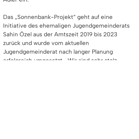
Das „Sonnenbank-Projekt“ geht auf eine
Initiative des ehemaligen Jugendgemeinderats
Sahin Özel aus der Amtszeit 2019 bis 2023
zurück und wurde vom aktuellen
Jugendgemeinderat nach langer Planung
erfolgreich umgesetzt. „Wir sind sehr stolz
darauf, dass dieses Projekt endlich realisiert
werden konnte“, freut sich Lara Eckerle,
stellvertretende Sprecherin des
Jugendgemeinderates. Die intensive Suche nach
einem geeigneten Standort für die Bank habe
sich gelohnt, und sie sei rundum zufrieden mit
dem Ergebnis.
Bürgermeister Markus Hollemann lobte das