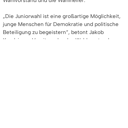
Wahlvorstand und die Wahlhelfer.
„Die Juniorwahl ist eine großartige Möglichkeit,
junge Menschen für Demokratie und politische
Beteiligung zu begeistern“, betont Jakob
Kandziorra, Vorsitzender des Wahlvorstands.
„Indem sie den Wahlprozess hautnah miterleben,
entwickeln die Jugendlichen ein tieferes
Verständnis für unsere demokratischen
Strukturen.“
Bürgermeister Markus Hollemann zeigte sich
begeistert vom Engagement der Jugendlichen
zur Juniorwahl und bedankte sich bei den
jugendlichen Wahlhelferinnen und Wahlhelfern
für ihren tatkräftigen Einsatz: „Ihr zeigt, dass die