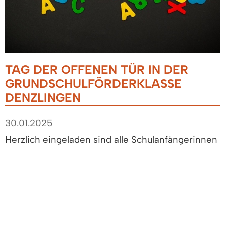
TAG DER OFFENEN TÜR IN DER
GRUNDSCHULFÖRDERKLASSE
DENZLINGEN
30.01.2025
Herzlich eingeladen sind alle Schulanfängerinnen
und Schulanfänger und Ihre Familien, sowie alle
Interessierten aus Denzlingen, Reute, Sexau,
Vörstetten und Glottertal.
Der Tag der offenen Tür der
Grundschulförderklasse Denzlingen
ist eine