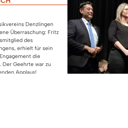
SCH
sikvereins Denzlingen
ne Überraschung: Fritz
smitglied des
gens, erhielt für sein
s Engagement die
 Der Geehrte war zu
senden Applaus!
ator Bürgermeister
tzende MVD), Fritz
 Wölfle, Vorsitzende des
u.