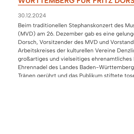
WÜRTTEMBERG FÜR FRITZ DOR
30.12.2024
Beim traditionellen Stephanskonzert des Mu
(MVD) am 26. Dezember gab es eine gelunge
Dorsch, Vorsitzender des MVD und Vorstand
Arbeitskreises der kulturellen Vereine Denzlin
großartiges und vielseitiges ehrenamtliche
Ehrennadel des Landes Baden-Württemberg.
Tränen gerührt und das Publikum stiftete to
Auf dem Foto zu sehen sind (von links) Laud
Markus Hollemann, Nadine Schwarz (2. Vorsi
Dorsch mit der Landesehrennadel und Sabine
Oberbadischen Blasmusikverbandes Breisga