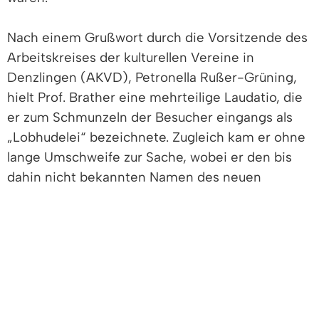
Nach einem Grußwort durch die Vorsitzende des
Arbeitskreises der kulturellen Vereine in
Denzlingen (AKVD), Petronella Rußer-Grüning,
hielt Prof. Brather eine mehrteilige Laudatio, die
er zum Schmunzeln der Besucher eingangs als
„Lobhudelei“ bezeichnete. Zugleich kam er ohne
lange Umschweife zur Sache, wobei er den bis
dahin nicht bekannten Namen des neuen
Kulturpreisträgers nannte und damit spontan
großen Beifall auslöste. Denn Dieter Geuenich ist
in Denzlingen wahrlich kein Unbekannter,
sondern ein auf vielen Sektoren engagierter
Mann, unter anderem Mitbegründer des AKVD
und Initiator der Kulturpreisverleihungen im
Rahmen der von ihm initiierten Denzlinger