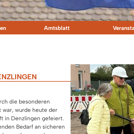
en
Amtsblatt
Veranst
ENZLINGEN
urch die besonderen
t war, wurde heute der
t in Denzlingen gefeiert.
enden Bedarf an sicheren