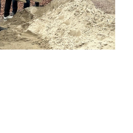
er Mehrbett- und Einzelzimmer. Auf jeder
illionen Euro. Sie werden durch das Land
ördert. Fertigstellung und Bezug sind für
hnstraße zu errichten. „Der Weg war länger
emeine Knappheit auf dem Bauleistungsmarkt
ältigen Anpassung der Planung und der engen