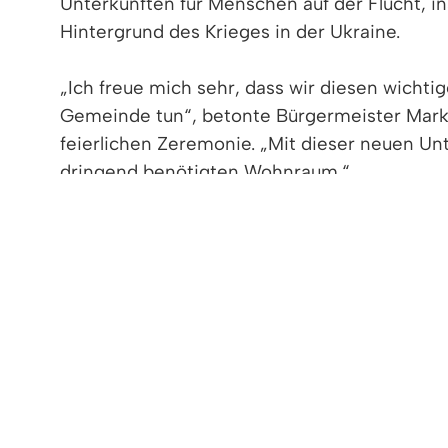
Unterkünften für Menschen auf der Flucht, 
Hintergrund des Krieges in der Ukraine.
„Ich freue mich sehr, dass wir diesen wichtig
Gemeinde tun“, betonte Bürgermeister Mark
feierlichen Zeremonie. „Mit dieser neuen Unt
dringend benötigten Wohnraum.“
Die zweite Unterkunft in der Eisenbahnstraß
Etage wird ein Aufenthaltsraum eingerichtet.
Baden-Württemberg mit etwa 550.000 Euro be
Herbst 2025 vorgesehen.
Bereits Ende 2022 fasste der Gemeinderat de
als gedacht. Bei der Umsetzung stellten un
vor erhebliche Herausforderungen“, berichte