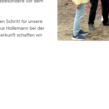
insbesondere vor dem
en Schritt für unsere
us Hollemann bei der
erkunft schaffen wir
e bietet Platz für etwa 50 Menschen und verfügt üb
 Die Baukosten betragen voraussichtlich rund 3,2 M
zuschusst und durch ein Darlehen der KfW-Bank gef
n Beschluss, eine zweite Unterkunft in der Eisenba
s steigende Baukosten, Lieferengpässe und die allg
t Bauamtsleiter Steffen Koch. Nur dank einer sorgf