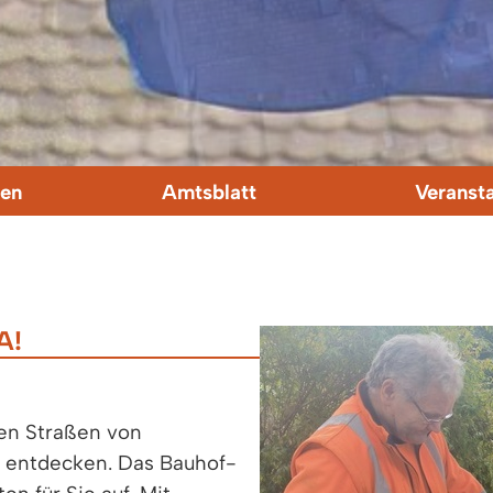
en
Amtsblatt
Veranst
A!
en Straßen von
 entdecken. Das Bauhof-