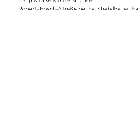
Hauptstraße Kirche St. Josef
Robert-Bosch-Straße bei Fa. Stadelbauer, F
Gottlieb-Daimler-Straße bei Carwash
Bahnhofstraße (6 Stück)
Zugmantelstraße am Wendehammer
Jakobskirche am Parkplatz
Grüner Weg bei Zebrastreifen
Grundschule Brückleacker Pausenhof
Heimatweg
Jahnstraße (Tennisplatz)
Schwabenstraße, Ecke Frankenstraße
Schwabenstraße Höhe 9, 11 und 7
Schwaben-/Hessenstraße
Schwaben-/ Alemannenstraße (Praxis Dr. Gü
Frankenstraße am Wendehammer
Alemannenstraße, Ecke Pfälzer Straße