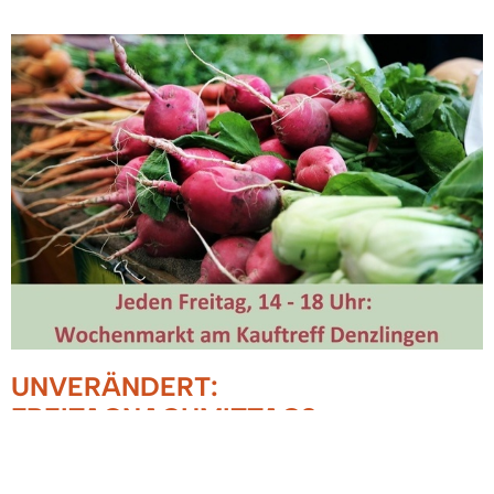
UNVERÄNDERT:
FREITAGNACHMITTAGS
WOCHENMARKT AM KAUFTREFF