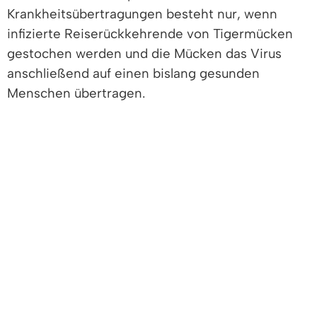
Krankheitsübertragungen besteht nur, wenn
infizierte Reiserückkehrende von Tigermücken
gestochen werden und die Mücken das Virus
anschließend auf einen bislang gesunden
Menschen übertragen.
Woran erkennt man eine Tigermücke?
Sie ist mit 3 bis 8 mm kleiner als eine Ein-Cent-
Münze und damit auch kleiner als die heimische
Stechmücke. Charakteristisch ist der schwarz-
weiß gestreifte Körper mit weißem Streifen auf
Hinterkopf und Rücken, sowie die fünf weißen
Streifen an den Hinterbeinen, das letzte
Beinglied ist weiß. Außerdem ist sie tagaktiv und
zeigt ein aggressives Stechverhalten.