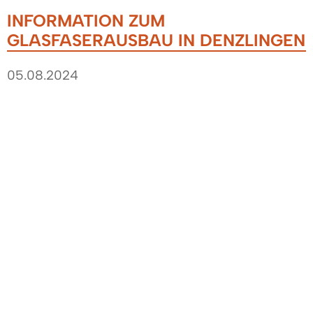
INFORMATION ZUM
GLASFASERAUSBAU IN DENZLINGEN
05.08.2024
Im Auftrag der GlasfaserPlus GmbH führt die
Firma „Constructionhead“ in Denzlingen den
Glasfaserausbau durch. Baumaßnahmen finden
derzeit in folgenden Gebieten statt:
Mauracher Straße, Berliner Straße, Droste-
Hülshoff-Straße, Postring, Stuttgarter Straße,
Freiburger Straße, Rosenstraße. Zudem laufen
diverse Straßenüberquerungsmaßnahmen mit
jeweils halbseitiger Sperrung.